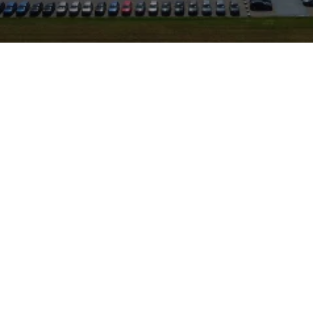
 attraktive
er SUV mit markantem
d moderner Assistenztechnik
n. Das Fahrzeug steht bei
ur kurze Fahrzeit von
chen Sie gut und schnell.
Sie von einem
stigten Preis und flexibler
 darüber hinaus Service für
a, sodass Wartung und
 fachkundig erfolgen.