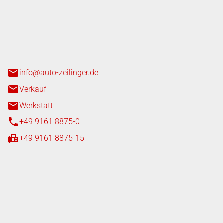
nger GmbH
n 3+7
heim
info@auto-zeilinger.de
Verkauf
Werkstatt
+49 9161 8875-0
+49 9161 8875-15
iten
tag
08:00 - 18:00 Uhr
08:00 - 16:00 Uhr