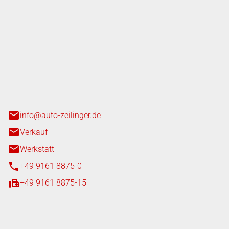
nger GmbH
n 3+7
heim
info@auto-zeilinger.de
Verkauf
Werkstatt
+49 9161 8875-0
+49 9161 8875-15
iten