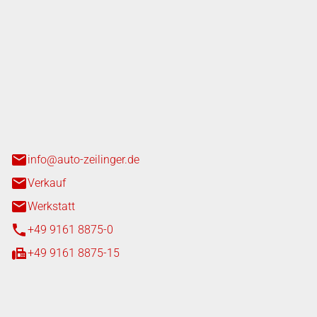
nger GmbH
n 3+7
heim
info@auto-zeilinger.de
Verkauf
Werkstatt
+49 9161 8875-0
+49 9161 8875-15
iten