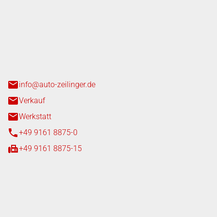
nger GmbH
n 3+7
heim
info@auto-zeilinger.de
Verkauf
Werkstatt
+49 9161 8875-0
+49 9161 8875-15
iten