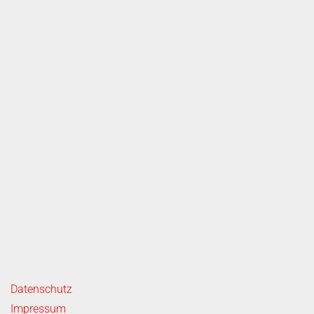
rvice
ende Links
Datenschutz
Impressum