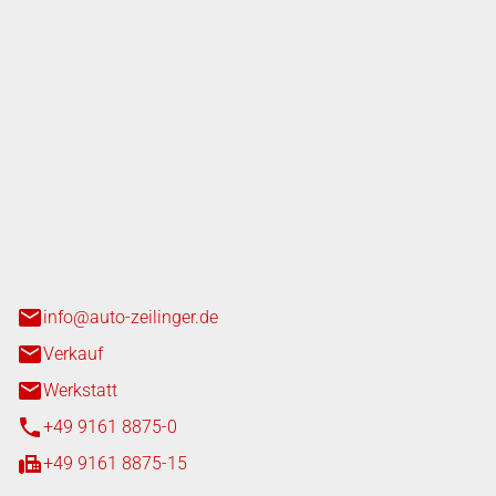
nger GmbH
n 3+7
heim
info@auto-zeilinger.de
Verkauf
Werkstatt
+49 9161 8875-0
+49 9161 8875-15