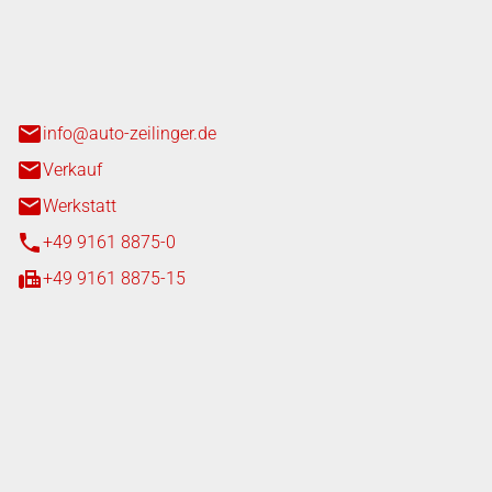
nger GmbH
n 3+7
heim
info@auto-zeilinger.de
Verkauf
Werkstatt
+49 9161 8875-0
+49 9161 8875-15
iten
tag
08:00 - 18:00 Uhr
08:00 - 16:00 Uhr