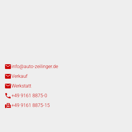
nger GmbH
n 3+7
heim
info@auto-zeilinger.de
Verkauf
Werkstatt
+49 9161 8875-0
+49 9161 8875-15
iten