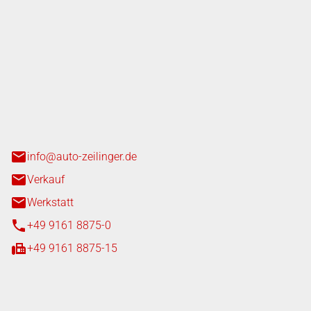
nger GmbH
n 3+7
heim
info@auto-zeilinger.de
Verkauf
Werkstatt
+49 9161 8875-0
+49 9161 8875-15
iten