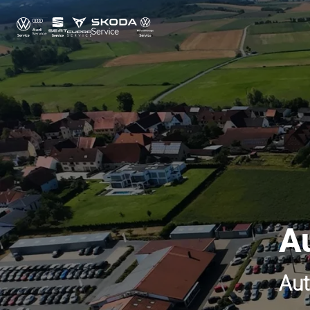
A
Aut