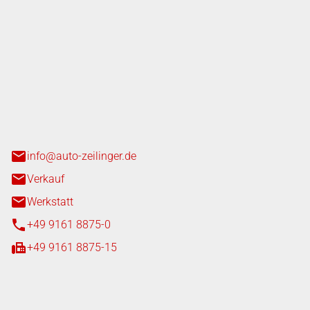
nger GmbH
n 3+7
heim
info@auto-zeilinger.de
Verkauf
Werkstatt
+49 9161 8875-0
+49 9161 8875-15
iten