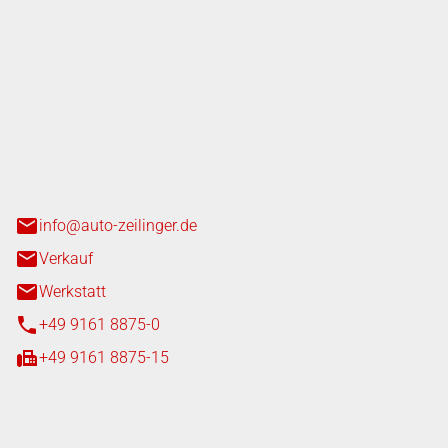
nger GmbH
n 3+7
heim
info@auto-zeilinger.de
Verkauf
Werkstatt
+49 9161 8875-0
+49 9161 8875-15
iten