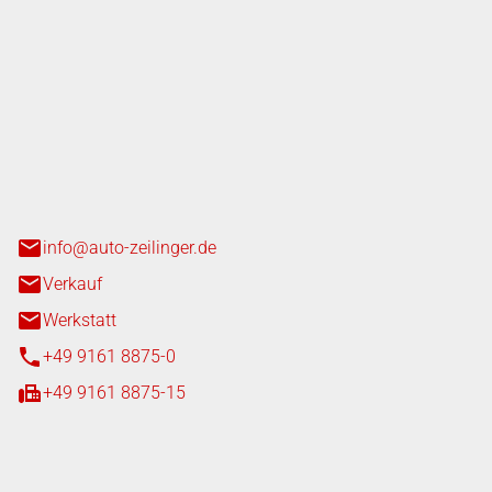
nger GmbH
n 3+7
heim
info@auto-zeilinger.de
Verkauf
Werkstatt
+49 9161 8875-0
+49 9161 8875-15
iten