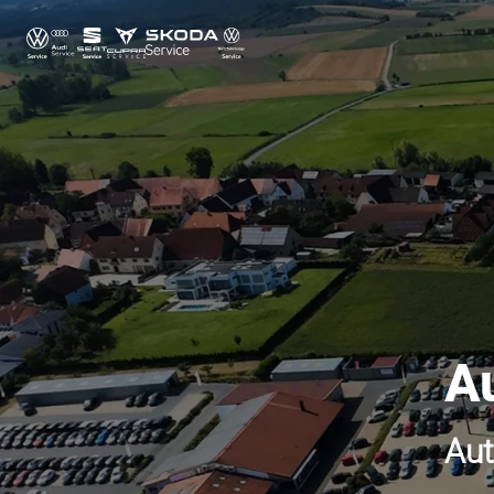
A
Aut