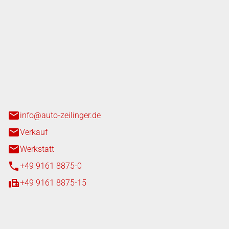
nger GmbH
n 3+7
heim
info@auto-zeilinger.de
Verkauf
Werkstatt
+49 9161 8875-0
+49 9161 8875-15
iten