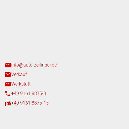
nger GmbH
n 3+7
heim
info@auto-zeilinger.de
Verkauf
Werkstatt
+49 9161 8875-0
+49 9161 8875-15
iten