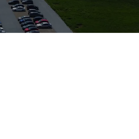
nternehmen mit
nd
em dichten
r und Nähe zum
bhängig
n, die Wert auf