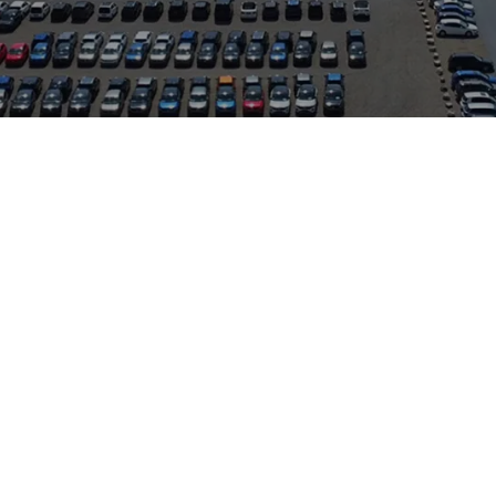
akten Stadtautos bis zu beliebten SUVs — außerdem zählt das U
PILOT sowie dem e‑POWER‑Konzept innovative Fahrerassistenz- u
tarke Präsenz in Europa, was sich in bewährten Modellen und ein
Standort mit guter Verkehrsanbindung, dichter Ladeinfrastruktu
Zeilinger präsentiert das Fahrzeug vor Ort und betreut markena
eparatur und Flottenservice mit Originalteilen. Für Interessente