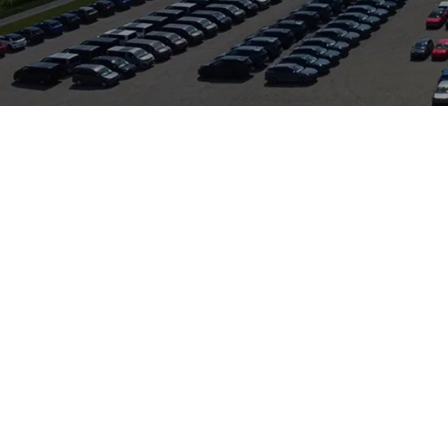
ische Ingenieurskunst und ein breites Modellangebot von komp
ren der Elektromobilität und bietet mit Technologien wie Pro
Marke ist Teil eines globalen Herstellerverbunds und hat eine s
 betreffende Fahrzeug befindet sich in Frankfurt am Main — ein 
s kurze Wege für Probefahrten und Übergaben ermöglicht. Auto 
W, Audi, Skoda sowie VW Nutzfahrzeuge, einschließlich Wartung, R
 moderne Technik legen, bleibt Nissan eine attraktive Wahl.