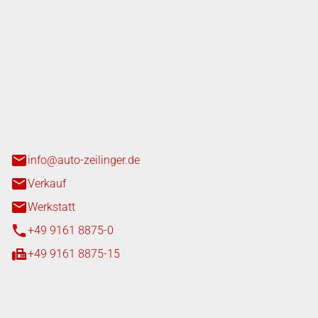
nger GmbH
n 3+7
heim
info@auto-zeilinger.de
Verkauf
Werkstatt
+49 9161 8875-0
+49 9161 8875-15
iten