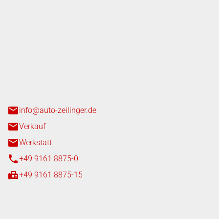
nger GmbH
n 3+7
heim
info@auto-zeilinger.de
Verkauf
Werkstatt
+49 9161 8875-0
+49 9161 8875-15
iten