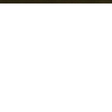
agen vereint sportliche
hnik: Turbomotoren,
zung und präzise
r souveräne Leistung und
er SUV bietet er ein
 Innenausstattung und
omfort und Sicherheit.
heim erreichen das
l und unkompliziert und
htigen und probefahren.
im Haus spezialisierte
i, Skoda, Seat und Cupra
rramar langfristig in