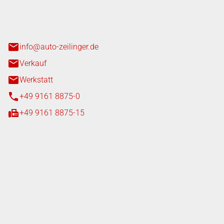
n 3+7
heim
info@auto-zeilinger.de
Verkauf
Werkstatt
+49 9161 8875-0
+49 9161 8875-15
iten
tag
08:00 - 18:00 Uhr
08:00 - 16:00 Uhr