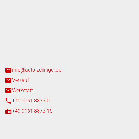
nger GmbH
n 3+7
heim
info@auto-zeilinger.de
Verkauf
Werkstatt
+49 9161 8875-0
+49 9161 8875-15
iten