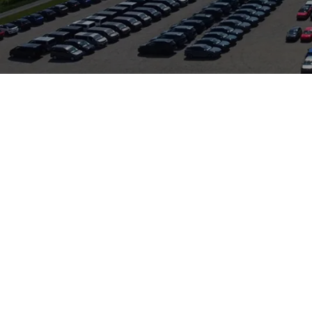
t in Frankfurt am Main bei Auto Zeilinger und vereint die sport
 Volkswagen-Konzerns, setzt bei Modellen wie dem Terramar 
 Name Terramar reiht sich in die mediterrane Namensgebung der
das Modell von bewährten Plattform‑ und Elektrifizierungslösunge
sprechpartner für Serviceleistungen der Marken VW, Audi, Skod