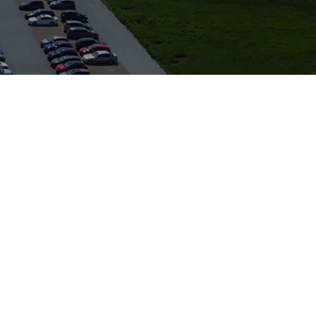
 eigenständige
e
nd und Meer. Dank
 Auto Zeilinger in