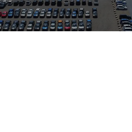
liche Handschrift der Marke mit zeitgemäßer Technik. Cupra, als
auf markantes Design, fahrdynamische Abstimmung und modern
 Marke ein und weckt Assoziationen an Fahrfreude zwischen La
n, die Vielseitigkeit bei Ausstattung und Antrieben ermöglichen.
a und VW Nutzfahrzeuge.