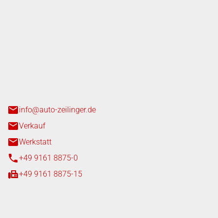
nger GmbH
n 3+7
heim
info@auto-zeilinger.de
Verkauf
Werkstatt
+49 9161 8875-0
+49 9161 8875-15
iten