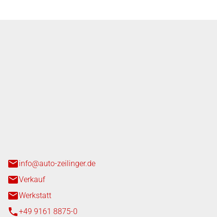
nger GmbH
n 3+7
heim
info@auto-zeilinger.de
Verkauf
Werkstatt
+49 9161 8875-0