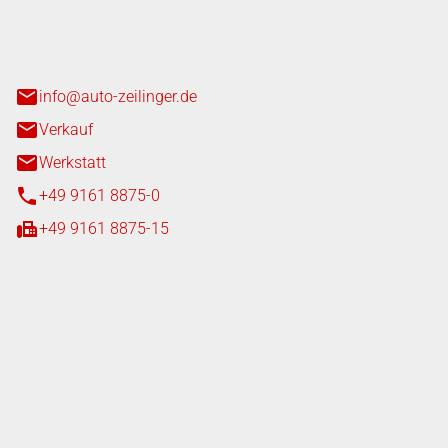
n 3+7
heim
info@auto-zeilinger.de
Verkauf
Werkstatt
+49 9161 8875-0
+49 9161 8875-15
iten
tag
08:00 - 18:00 Uhr
08:00 - 16:00 Uhr