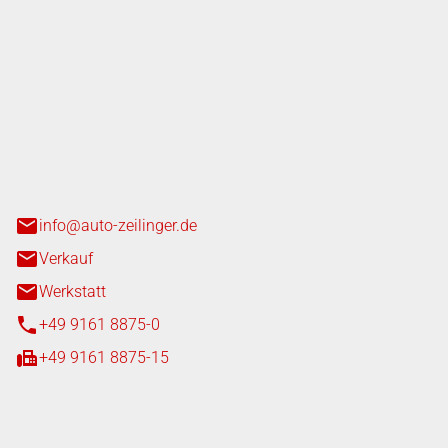
nger GmbH
n 3+7
heim
info@auto-zeilinger.de
Verkauf
Werkstatt
+49 9161 8875-0
+49 9161 8875-15
iten