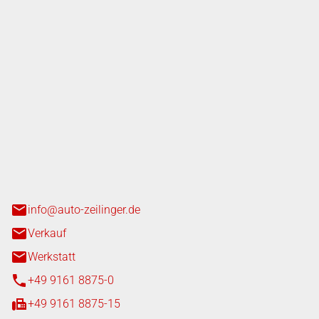
nger GmbH
n 3+7
heim
info@auto-zeilinger.de
Verkauf
Werkstatt
+49 9161 8875-0
+49 9161 8875-15