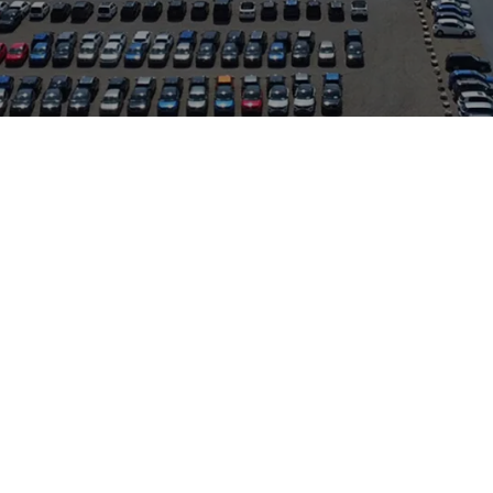
erfekt für Stadtverkehr und längere Touren. Der Name „Tiguan“ 
 auf der flexiblen MQB-Architektur und bietet variable Rücksitz
lmotoren bis hin zu Mild-Hybrid- und Plug-in-Hybrid-Varianten,
raktisch ist der Tiguan besonders für Familien und Pendler att
e. Dieses Exemplar steht in Heilbronn bereit und kann vor Ort b
nd bietet Markenservice für VW, Audi, Skoda sowie für VW Nutzfa