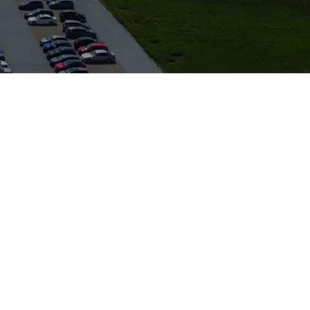
setzt sich aus
lösungen sowie
 optional sind
raktiv: gute
esichtigt werden.
hrzeuge.