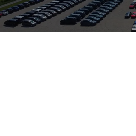
kompakte Abmessungen mit SUV-Komfort und viel Variabilität – p
usammen, steht für Dynamik und Robustheit; die Baureihe basiert
orseitig gibt es breite Auswahl von sparsamen Benzin- und Diese
und moderne Fahrerassistenzsysteme erhältlich. Technisch und p
ssistenz- und Infotainment‑Features sowie solide Sicherheitswert
et Kunden vor Ort als Ansprechpartner für Verkauf und Service u