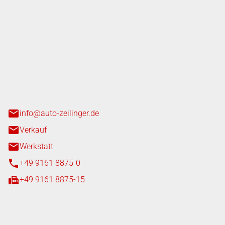
nger GmbH
n 3+7
heim
info@auto-zeilinger.de
Verkauf
Werkstatt
+49 9161 8875-0
+49 9161 8875-15
iten