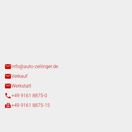
nger GmbH
n 3+7
heim
info@auto-zeilinger.de
Verkauf
Werkstatt
+49 9161 8875-0
+49 9161 8875-15
iten