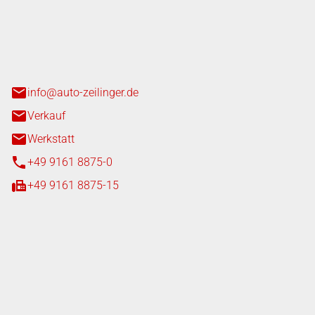
nger GmbH
n 3+7
heim
info@auto-zeilinger.de
Verkauf
Werkstatt
+49 9161 8875-0
+49 9161 8875-15
iten
tag
08:00 - 18:00 Uhr
08:00 - 16:00 Uhr