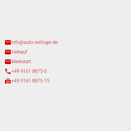
nger GmbH
n 3+7
heim
info@auto-zeilinger.de
Verkauf
Werkstatt
+49 9161 8875-0
+49 9161 8875-15
iten
tag
08:00 - 18:00 Uhr
08:00 - 16:00 Uhr