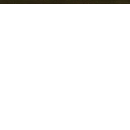
h einen verlängerten
um für Ladung oder
ardmodell – ideal, wenn
gt sind. Modular einsetzbare
nd eine hohe Kopffreiheit
utzbar für Handwerk,
Technisch ist der Caddy Maxi
 effizienten TDI‑Dieseln
sgetrieben erhältlich;
Konnektivitätsfunktionen
t und Sicherheit. In
Auto Zeilinger bereit — ein
bergabe vor Ort gewünscht