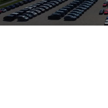
die verlängerte Variante des bewährten Kompakt-Vans und bietet
 und Familien mit viel Gepäck. Schiebetüren, variable Sitzkonfi
 Nutzfahrzeug ausgesprochen praktisch. Moderne TSI- und TDI-M
gem Verbrauch; Sicherheits- und Assistenzsysteme erhöhen Komfo
em logistisch attraktiven Standort für Gewerbetreibende und Pen
 Service für VW Nutzfahrzeuge – somit sind Wartung und Repara
edeckt.