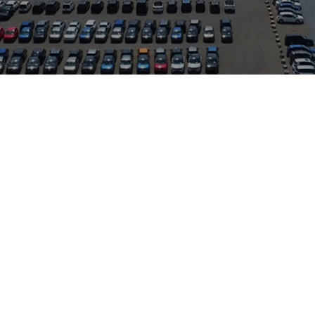
 deutlich mehr Laderaum sowie eine flexible Innenraumaufteilun
gurationen (teils bis zu sieben Sitze) und hohe Nutzlast machen 
otoren, oft kombiniert mit DSG-Optionen, sorgen für gute Fahrl
rt und Alltagstauglichkeit. Das hier angebotene Fahrzeug befin
dler. Auto Zeilinger betreut die Marken VW, Audi und Skoda und 
tur des Caddy Maxi bei allen typischen Anforderungen durch fa