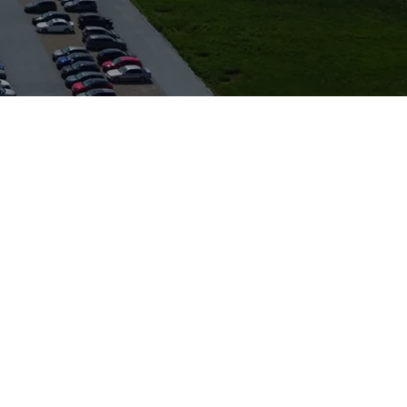
g – ideal für
ihn sowohl als
eistungen bei
det sich in
bietet darüber
chkundige