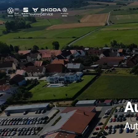
A
Aut