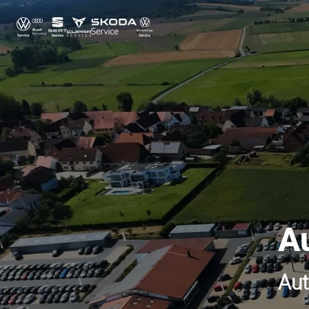
A
Aut