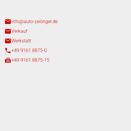
n 3+7
heim
info@auto-zeilinger.de
Verkauf
Werkstatt
+49 9161 8875-0
+49 9161 8875-15
iten
tag
08:00 - 18:00 Uhr
08:00 - 16:00 Uhr