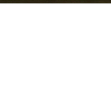
n vereint praktisches SUV-
nd attraktivem Preis-
Pendler und Familien bietet
klösungen und moderne
Fahrverhalten. Das Fahrzeug
etersheim – von Fürth aus
 Ort profitieren Käufer
schen Service für VW, Audi,
rtung und Betreuung
eswagen-Karoq kombiniert
m Wertverlust und ist
ür alle, die frischere