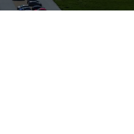
lex-Sitzsystem
eistung und ein
reut den Karoq im
aben erfolgen.
tattung wie
e legt, findet