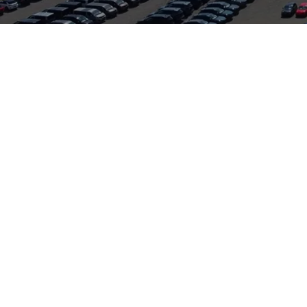
hreswagen vereint praktische Alltagstauglichkeit mit dynamisc
ysteme machen ihn ideal für Familien und Pendler. Als Jahreswag
Leistungs-Verhältnis gegenüber Neuwagen. Das Autohaus Auto Zei
vice für Skoda sowie im Verbund mit VW-, Audi-, Seat- und Cup
sind oft effiziente TSI- und TDI-Motoren, moderne Infotainment
purhalteassistent und Rückfahrkamera. Wer Wert auf zuverlässi
ahreswagen eine attraktive Kombination aus Komfort, Wirtschaftl