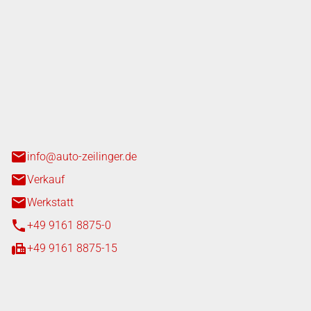
nger GmbH
n 3+7
heim
info@auto-zeilinger.de
Verkauf
Werkstatt
+49 9161 8875-0
+49 9161 8875-15
iten