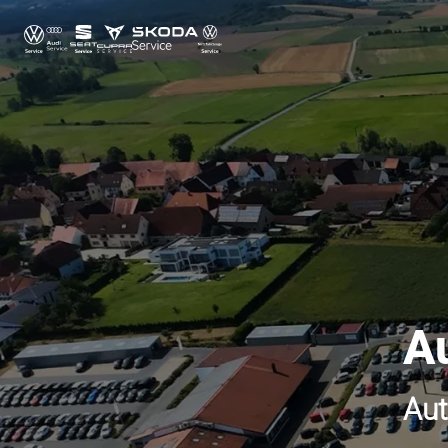
A
Aut