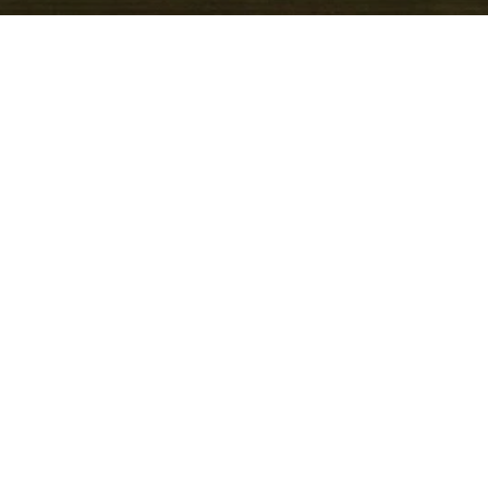
adett seit 1991, gehört zu
en in Deutschland:
erän auf der Autobahn und
 verfügbar. Opel, mit
2 und heute Teil von
enerationen mit
schrittlichen
hen Varianten (GSi/OPC-
In Frankfurt am Main bietet
in passendes Angebot —
 die von kurzer
bahnverbindungen
echnik und guten