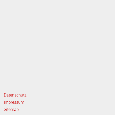
rvice
ende Links
Datenschutz
Impressum
Sitemap