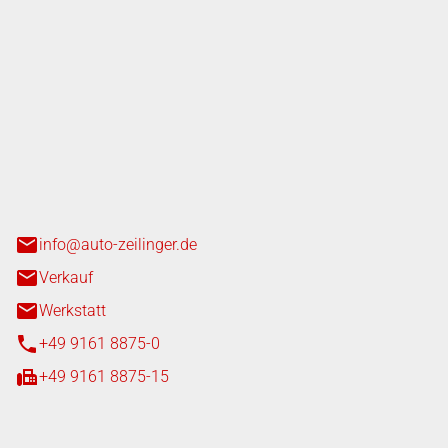
nger GmbH
n 3+7
heim
info@auto-zeilinger.de
Verkauf
Werkstatt
+49 9161 8875-0
+49 9161 8875-15
iten