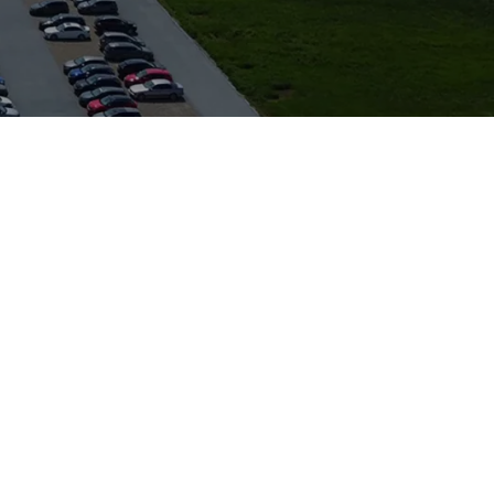
zsysteme machen
n Standort schnell
Wartung und Pflege
 Pendler rund um