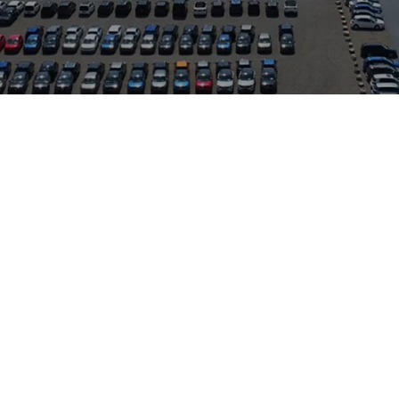
 Fahreigenschaften, variabler Innenraum und moderne Assisten
nnen Interessenten das Fahrzeug direkt vor Ort besichtigen und de
 Serviceleistungen für VW, Audi, Skoda, Seat und Cupra, sodass 
chere Assistenzfeatures ist der Qashqai besonders attraktiv für