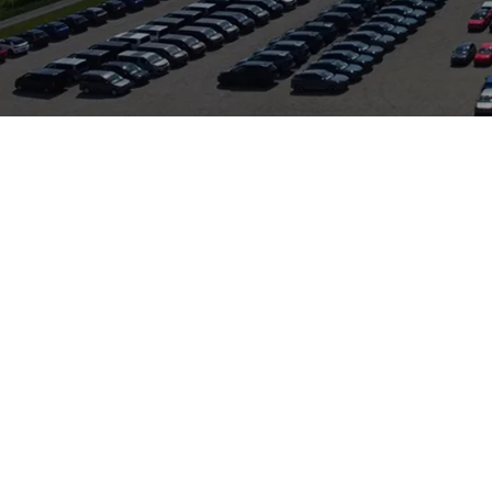
rbindet kompaktes SUV-Design mit hohem Alltagsnutzen: agile
iter in Stadt und Freizeit. In Dietersheim bei Auto Zeilinger kö
eal für Probefahrt und Beratung. Ergänzend bietet das Autohaus
eckt sind. Durch effiziente Motoren, niedrigen Verbrauch und si