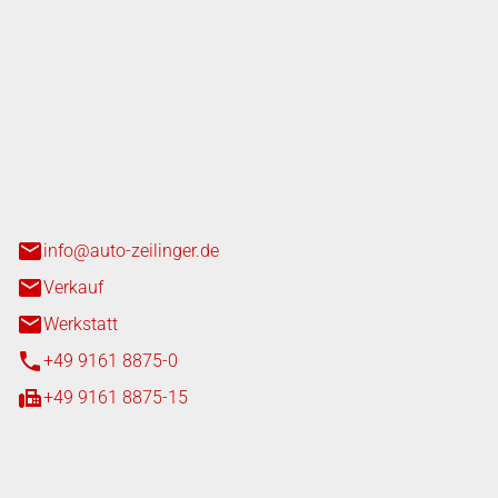
nger GmbH
n 3+7
heim
info@auto-zeilinger.de
Verkauf
Werkstatt
+49 9161 8875-0
+49 9161 8875-15
iten