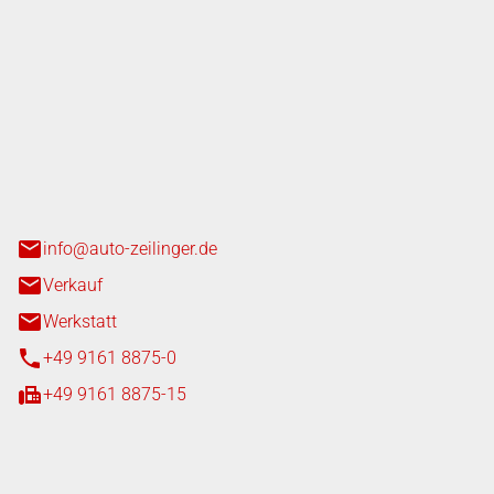
nger GmbH
n 3+7
heim
info@auto-zeilinger.de
Verkauf
Werkstatt
+49 9161 8875-0
+49 9161 8875-15
iten