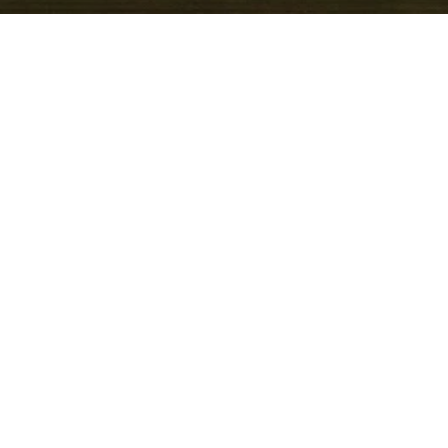
rkantes SUV-Design mit
ügiger Innenraum, flexible
inment- und
h Ausstattung sind
ybrid-Varianten sowie
lich, was den Tucson
 und längere Reisen macht.
nglebige Technik und
. Das Fahrzeug ist aktuell
gbar. Der Service im Auto
lich auf die
W, Audi, Skoda und VW