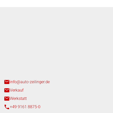
nger GmbH
n 3+7
heim
info@auto-zeilinger.de
Verkauf
Werkstatt
+49 9161 8875-0