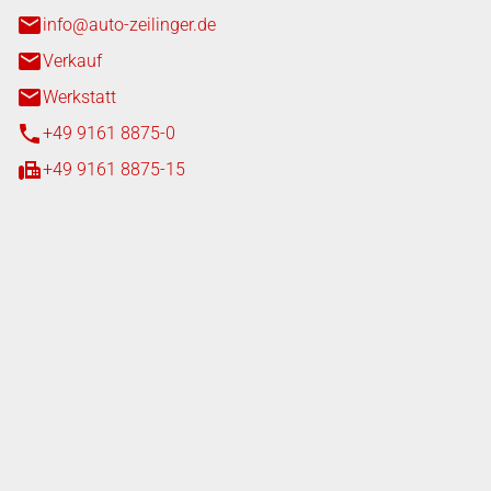
info@auto-zeilinger.de
Verkauf
Werkstatt
+49 9161 8875-0
+49 9161 8875-15
iten
tag
08:00 - 18:00 Uhr
08:00 - 16:00 Uhr
tag
07:00 - 18:00 Uhr