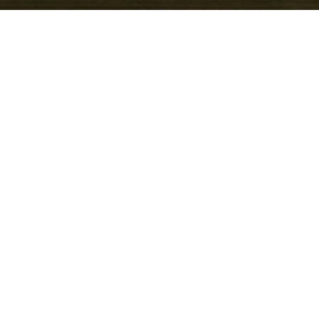
kantes Design mit
ist in Bamberg beim Auto
pakter SUV, der sich durch
undai SmartSense),
effiziente Motorvarianten,
bridoptionen, auszeichnet.
n großzügiger Innenraum mit
, ein komfortables
flüge ins fränkische
istungs-Verhältnis. Für
der Standort die
t anzusehen und
en Stadt und Umgebung zu