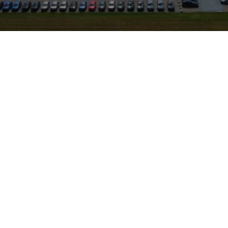
ageszulassung: der Hyundai
d bereit für sofortige
äumigen Innenraum mit
men und effizienten
d Vielfahrer. Das Fahrzeug
rsheim; der Standort ist vom
ell zu erreichen.
or Ort von Serviceleistungen
 Seat und Cupra – ein
e verschiedener Hersteller
sung bietet den Vorteil
ises bei nahezu neuwertigem