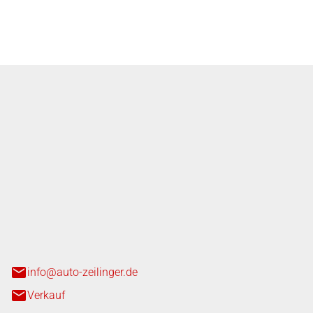
 in Servicefragen.
nger GmbH
n 3+7
heim
info@auto-zeilinger.de
Verkauf