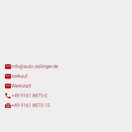
nger GmbH
n 3+7
heim
info@auto-zeilinger.de
Verkauf
Werkstatt
+49 9161 8875-0
+49 9161 8875-15
iten