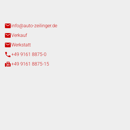
n 3+7
heim
info@auto-zeilinger.de
Verkauf
Werkstatt
+49 9161 8875-0
+49 9161 8875-15
iten
tag
08:00 - 18:00 Uhr
08:00 - 16:00 Uhr