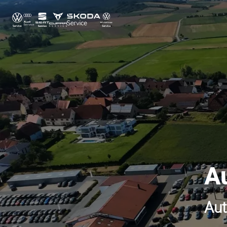
A
Aut