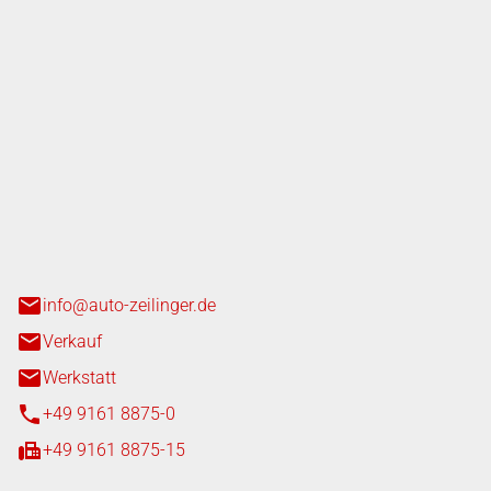
nger GmbH
n 3+7
heim
info@auto-zeilinger.de
Verkauf
Werkstatt
+49 9161 8875-0
+49 9161 8875-15