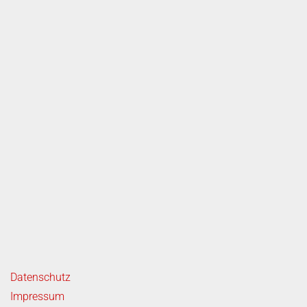
rvice
ende Links
Datenschutz
Impressum