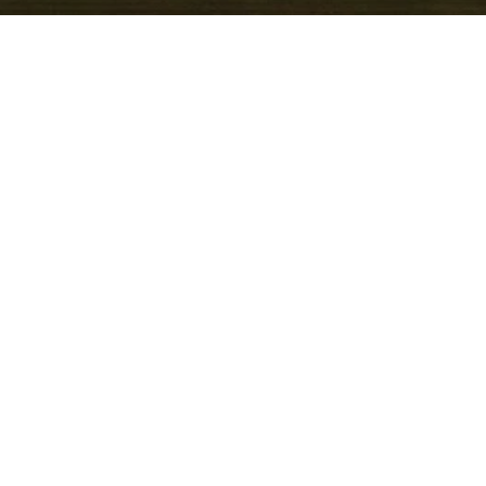
— Modell und Fahrzeugtyp
afür umso mehr
rd steht für eine über
ion, von Henry Fords Model
egien wie Turbo-
 Elektroprojekten. Das
in Erlangen; Ansprechpartner
en Serviceprofil des
, Audi, Skoda und VW
rken, die vielfach
tformen teilen, was
logistik effizient macht.
ie kommerzielle Sparte von