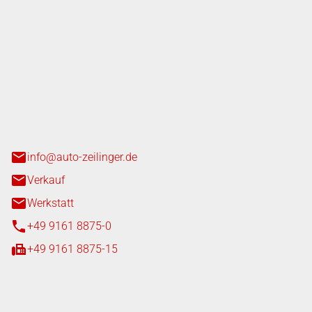
nger GmbH
n 3+7
heim
info@auto-zeilinger.de
Verkauf
Werkstatt
+49 9161 8875-0
+49 9161 8875-15
iten